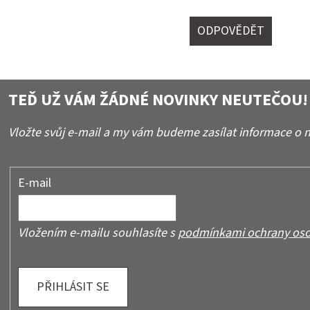
I
S
ODPOVĚDĚT
K
U
Z
Í
TEĎ UŽ VÁM ŽÁDNÉ NOVINKY NEUTEČOU!
Vložte svůj e-mail a my vám budeme zasílat informace o
E-mail
Vložením e-mailu souhlasíte s
podmínkami ochrany oso
PŘIHLÁSIT SE