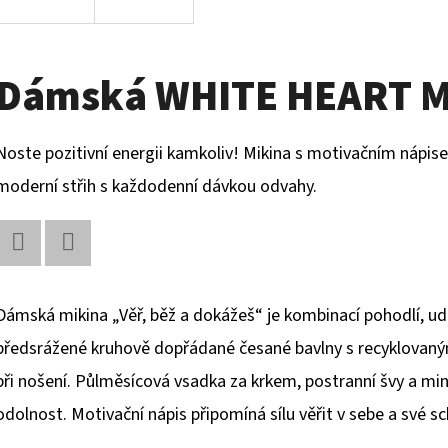
Dámská WHITE HEART M
Noste pozitivní energii kamkoliv! Mikina s motivačním nápi
moderní střih s každodenní dávkou odvahy.
Facebook
Twitter
Dámská mikina „Věř, běž a dokážeš“ je kombinací pohodlí, ud
předsrážené kruhově dopřádané česané bavlny s recyklovaný
při nošení. Půlměsícová vsadka za krkem, postranní švy a minim
odolnost. Motivační nápis připomíná sílu věřit v sebe a své s