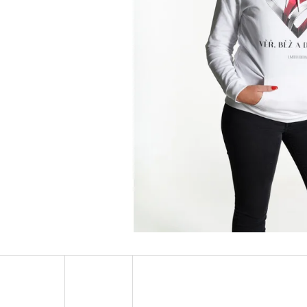
LIMITOVANÉ CD - KŘÍDLA - RAEGO
TEAM GAME UNISE
499 Kč
449 Kč