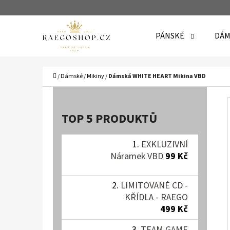
K
Přejít
O
Zpět
Zpět
na
PÁNSKÉ
DÁM
Š
do
do
obsah
Í
obchodu
obchodu
C
K
Domů
/
Dámské
/
Mikiny
/
Dámská WHITE HEART Mikina VBD
P
O
TOP 5 PRODUKTŮ
S
T
EXKLUZIVNÍ
Náramek VBD
99 Kč
R
A
LIMITOVANÉ CD -
N
KŘÍDLA - RAEGO
N
499 Kč
TEAM GAME