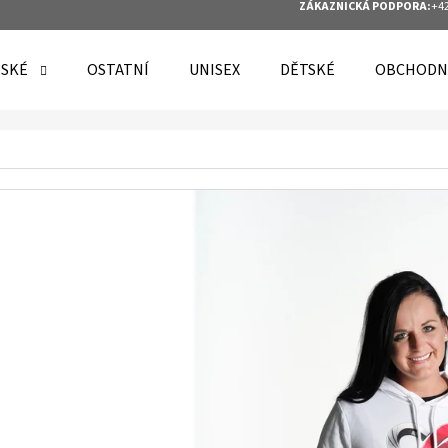
ZÁKAZNICKÁ PODPORA:
+42
SKÉ
OSTATNÍ
UNISEX
DĚTSKÉ
OBCHODN
O POTŘEBUJETE NAJÍT?
HLEDAT
DOPORUČUJEME