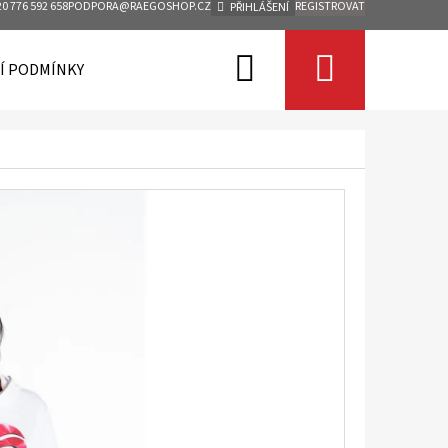
0 776 592 658
PODPORA@RAEGOSHOP.CZ
REGISTROVAT
PŘIHLÁŠENÍ
Hledat
Nákupn
Í PODMÍNKY
KONTAKTY
košík