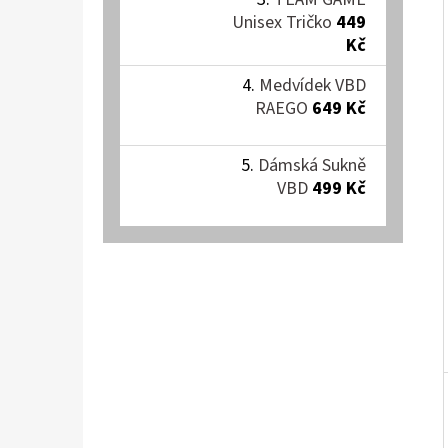
Í
Unisex Tričko
449
P
EXKLUZIVNÍ NÁRAMEK VBD
Kč
A
99 Kč
Medvídek VBD
N
RAEGO
649 Kč
E
L
Dámská Sukně
VBD
499 Kč