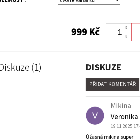
VELIKOST :
999 Kč
Diskuze (1)
DISKUZE
PŘIDAT KOMENTÁŘ
V
Ý
Mikina
P
V
Veronika
I
S
19.11.2025 17
D
Úžasná mikina super