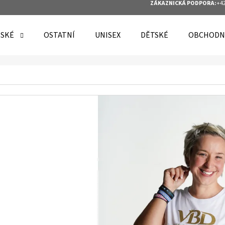
ZÁKAZNICKÁ PODPORA:
+42
SKÉ
OSTATNÍ
UNISEX
DĚTSKÉ
OBCHODN
O POTŘEBUJETE NAJÍT?
HLEDAT
DOPORUČUJEME