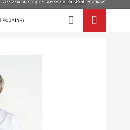
0 776 592 658
PODPORA@RAEGOSHOP.CZ
REGISTROVAT
PŘIHLÁŠENÍ
Hledat
Nákupn
Í PODMÍNKY
KONTAKTY
košík