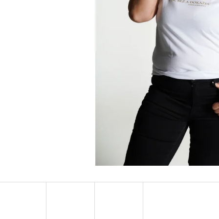
LIMITOVANÉ CD - KŘÍDLA - RAEGO
TEAM GAME UNISE
499 Kč
449 Kč