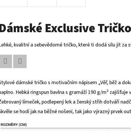
Dámské Exclusive Tričk
Lehké, kvalitní a sebevědomé tričko, které ti dodá sílu jít za 
Facebook
Twitter
Stylové dámské tričko s motivačním nápisem „Věř, běž a dokáž
naplno. Hebká ringspun bavlna s gramáží 190 g/m² zajišťuje 
Žebrovaný límeček, podlepený krk a ženský střih dotváří nad
Skvěle se hodí jak na běžné nošení, tak jako výrazný prvek out