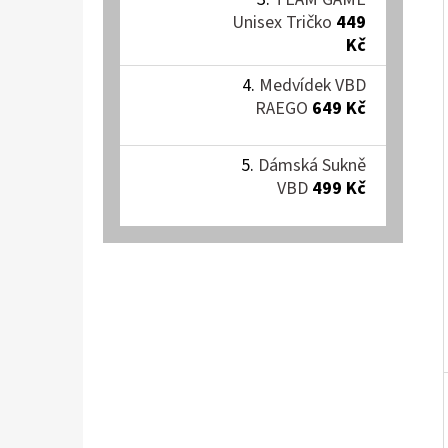
Í
Unisex Tričko
449
P
EXKLUZIVNÍ NÁRAMEK VBD
Kč
A
99 Kč
Medvídek VBD
N
RAEGO
649 Kč
E
L
Dámská Sukně
VBD
499 Kč