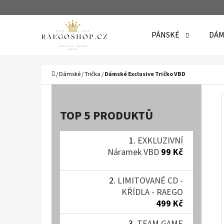
K
Přejít
O
Zpět
Zpět
na
PÁNSKÉ
DÁM
Š
do
do
obsah
Í
obchodu
obchodu
C
K
Domů
/
Dámské
/
Trička
/
Dámské Exclusive Tričko VBD
P
O
TOP 5 PRODUKTŮ
S
T
EXKLUZIVNÍ
Náramek VBD
99 Kč
R
A
LIMITOVANÉ CD -
N
KŘÍDLA - RAEGO
N
499 Kč
TEAM GAME