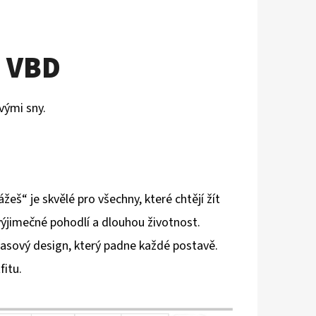
o VBD
svými sny.
eš“ je skvělé pro všechny, které chtějí žít
výjimečné pohodlí a dlouhou životnost.
časový design, který padne každé postavě.
fitu.