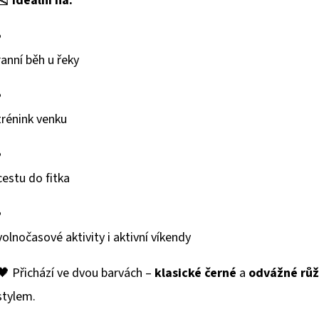
🎽
Ideální na:
ranní běh u řeky
trénink venku
cestu do fitka
volnočasové aktivity i aktivní víkendy
🖤 Přichází ve dvou barvách –
klasické černé
a
odvážné rů
stylem.