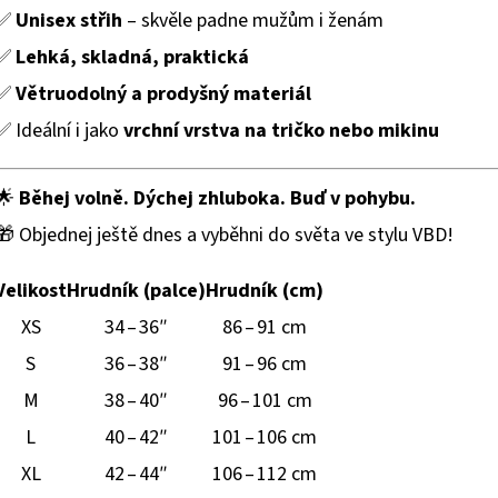
✅
Unisex střih
– skvěle padne mužům i ženám
✅
Lehká, skladná, praktická
✅
Větruodolný a prodyšný materiál
✅ Ideální i jako
vrchní vrstva na tričko nebo mikinu
🌟
Běhej volně. Dýchej zhluboka. Buď v pohybu.
🎁 Objednej ještě dnes a vyběhni do světa ve stylu VBD!
Velikost
Hrudník (palce)
Hrudník (cm)
XS
34 – 36″
86 – 91 cm
S
36 – 38″
91 – 96 cm
M
38 – 40″
96 – 101 cm
L
40 – 42″
101 – 106 cm
XL
42 – 44″
106 – 112 cm