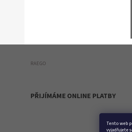
Z
RAEGO
Á
P
A
PŘIJÍMÁME ONLINE PLATBY
T
Í
Tento web p
vyjadřujete s