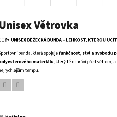
Unisex Větrovka
🏃‍♂️🏞️
UNISEX BĚŽECKÁ BUNDA – LEHKOST, KTEROU UCÍT
Sportovní bunda, která spojuje
funkčnost, styl a svobodu 
polyesterového materiálu
, který tě ochrání před větrem, a
nejrychlejším tempu.
Facebook
Twitter