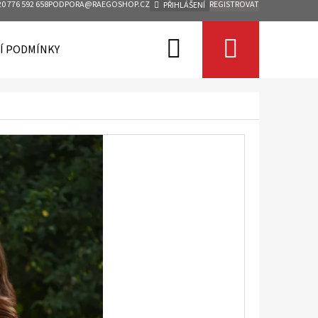
0 776 592 658
PODPORA@RAEGOSHOP.CZ
REGISTROVAT
PŘIHLÁŠENÍ
Hledat
Nákupn
Í PODMÍNKY
KONTAKTY
košík