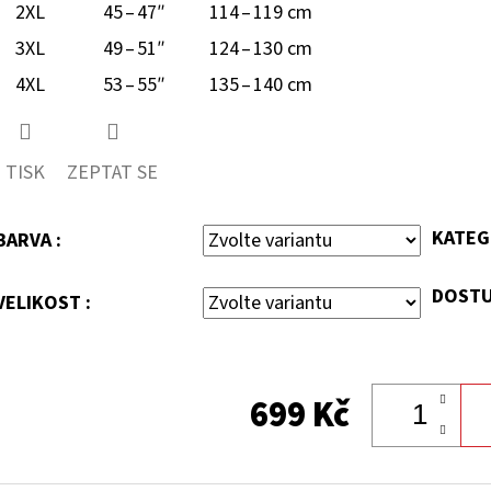
2XL
45 – 47″
114 – 119 cm
3XL
49 – 51″
124 – 130 cm
4XL
53 – 55″
135 – 140 cm
TISK
ZEPTAT SE
KATEG
BARVA :
DOSTU
VELIKOST :
699 Kč