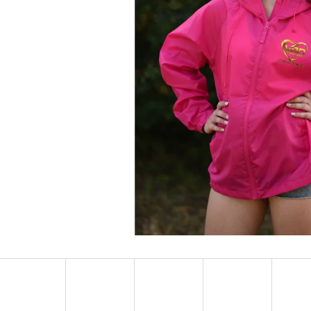
LIMITOVANÉ CD - KŘÍDLA - RAEGO
TEAM GAME UNISE
499 Kč
449 Kč