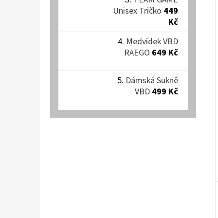
Í
Unisex Tričko
449
P
EXKLUZIVNÍ NÁRAMEK VBD
Kč
A
99 Kč
Medvídek VBD
N
RAEGO
649 Kč
E
L
Dámská Sukně
VBD
499 Kč