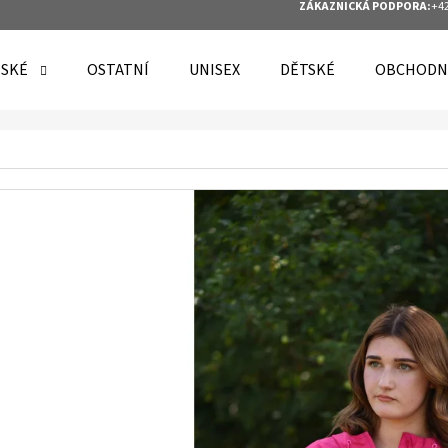
ZÁKAZNICKÁ PODPORA:
+42
SKÉ
OSTATNÍ
UNISEX
DĚTSKÉ
OBCHODN
O POTŘEBUJETE NAJÍT?
HLEDAT
DOPORUČUJEME