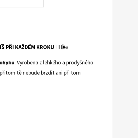
ÍŠ PŘI KAŽDÉM KROKU
🏃‍♀️🌬️
pohybu
. Vyrobena z lehkého a prodyšného
 přitom tě nebude brzdit ani při tom