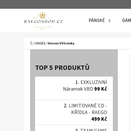
K
Přejít
O
Zpět
Zpět
na
PÁNSKÉ
DÁM
Š
do
do
obsah
Í
obchodu
obchodu
C
K
Domů
/
UNISEX
/
Unisex Větrovka
P
O
TOP 5 PRODUKTŮ
S
T
EXKLUZIVNÍ
Náramek VBD
99 Kč
R
A
LIMITOVANÉ CD -
N
KŘÍDLA - RAEGO
N
499 Kč
TEAM GAME