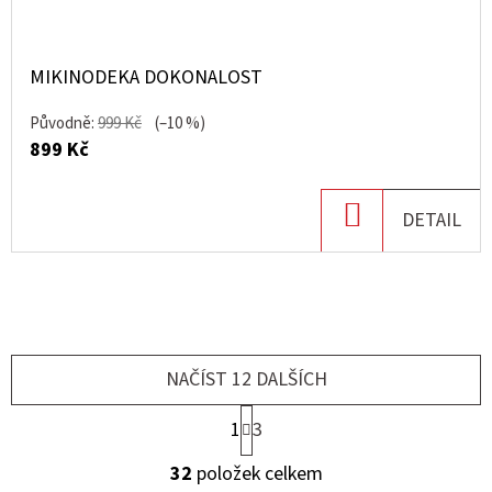
MIKINODEKA DOKONALOST
Původně:
999 Kč
(–10 %)
899 Kč
DO
DETAIL
KOŠÍKU
NAČÍST 12 DALŠÍCH
S
1
3
T
O
R
32
položek celkem
Á
V