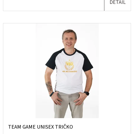
DETAIL
D
O
P
O
R
U
Č
U
J
E
M
E
LIMITOVANÉ
CD
TEAM GAME UNISEX TRIČKO
-