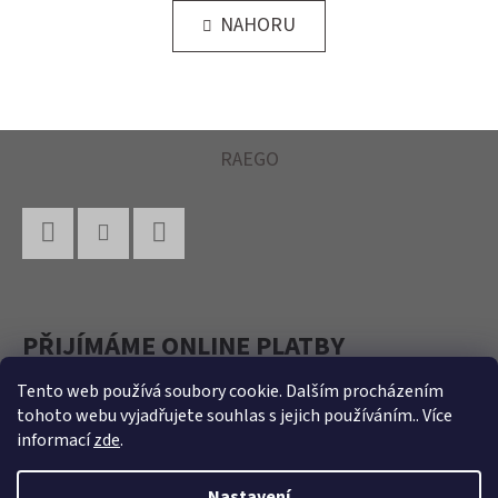
N
L
NAHORU
K
O
Á
V
D
Á
A
N
Í
C
Z
RAEGO
Í
Á
P
P
R
A
V
Facebook
Instagram
YouTube
K
T
Y
Í
V
PŘIJÍMÁME ONLINE PLATBY
Ý
Tento web používá soubory cookie. Dalším procházením
P
tohoto webu vyjadřujete souhlas s jejich používáním.. Více
I
informací
zde
.
S
U
Nastavení