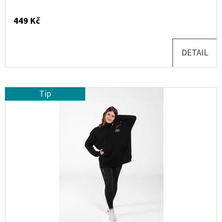
KŘÍDLA
-
RAEGO
449 Kč
499
Kč
DETAIL
Tip